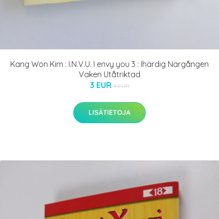
Kang Won Kim : I.N.V.U. I envy you 3 : Ihärdig Närgången
Vaken Utåtriktad
3 EUR
4 EUR
LISÄTIETOJA