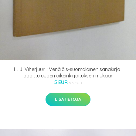
H. J. Viherjuuri : Venäläis-suomalainen sanakirja :
laadittu uuden oikeinkirjoituksen mukaan
5 EUR
5.5 EUR
LISÄTIETOJA