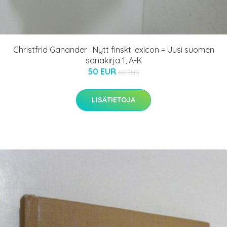
Christfrid Ganander : Nytt finskt lexicon = Uusi suomen
sanakirja 1, A-K
50 EUR
60 EUR
LISÄTIETOJA