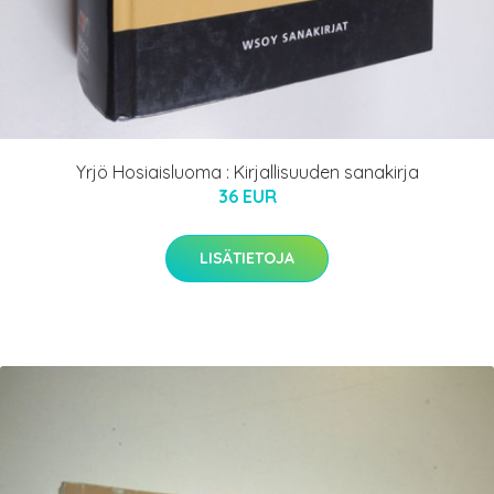
Yrjö Hosiaisluoma : Kirjallisuuden sanakirja
36 EUR
LISÄTIETOJA