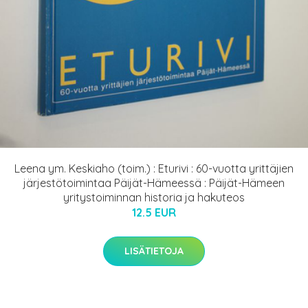
Leena ym. Keskiaho (toim.) : Eturivi : 60-vuotta yrittäjien
järjestötoimintaa Päijät-Hämeessä : Päijät-Hämeen
yritystoiminnan historia ja hakuteos
12.5 EUR
LISÄTIETOJA