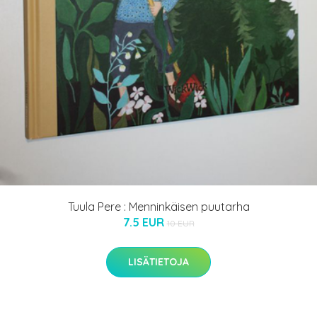
Tuula Pere : Menninkäisen puutarha
7.5 EUR
10 EUR
LISÄTIETOJA