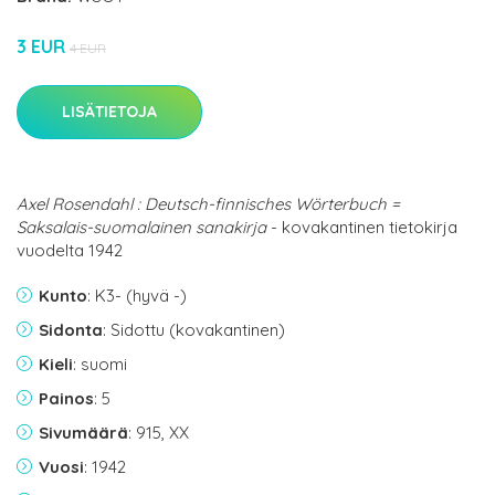
3 EUR
4 EUR
LISÄTIETOJA
Axel Rosendahl : Deutsch-finnisches Wörterbuch =
Saksalais-suomalainen sanakirja
- kovakantinen tietokirja
vuodelta 1942
Kunto
: K3- (hyvä -)
Sidonta
: Sidottu (kovakantinen)
Kieli
: suomi
Painos
: 5
Sivumäärä
: 915, XX
Vuosi
: 1942