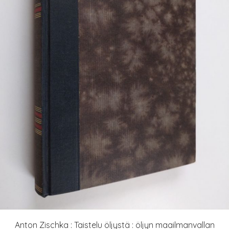
Anton Zischka : Taistelu öljystä : öljyn maailmanvallan