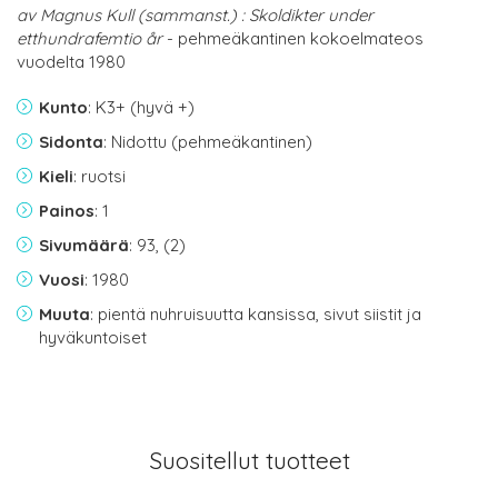
av Magnus Kull (sammanst.) : Skoldikter under
etthundrafemtio år
- pehmeäkantinen kokoelmateos
vuodelta 1980
Kunto
: K3+ (hyvä +)
Sidonta
: Nidottu (pehmeäkantinen)
Kieli
: ruotsi
Painos
: 1
Sivumäärä
: 93, (2)
Vuosi
: 1980
Muuta
: pientä nuhruisuutta kansissa, sivut siistit ja
hyväkuntoiset
Suositellut tuotteet