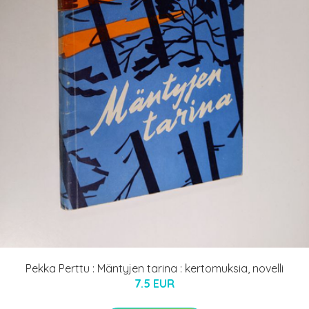
Pekka Perttu : Mäntyjen tarina : kertomuksia, novelli
7.5 EUR