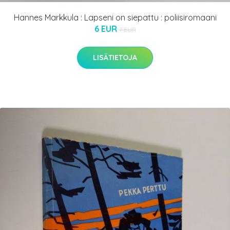
Hannes Markkula : Lapseni on siepattu : poliisiromaani
6 EUR
7 EUR
LISÄTIETOJA