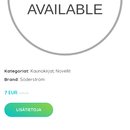
Kategoriat:
Kaunokirjat
,
Novellit
Brand:
Söderström
7 EUR
9 EUR
LISÄTIETOJA