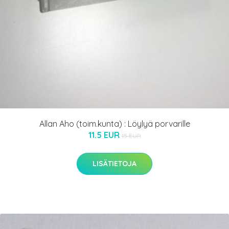
Allan Aho (toim.kunta) : Löylyä porvarille
11.5 EUR
15 EUR
LISÄTIETOJA