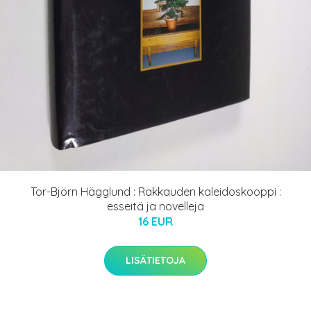
Tor-Björn Hägglund : Rakkauden kaleidoskooppi :
esseitä ja novelleja
16 EUR
LISÄTIETOJA