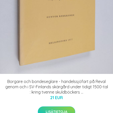
Borgare och bondeseglare - handelssjöfart på Reval
genom och i SV-Finlands skärgård under tidigt 1500-tal
: kring tvenne skuldböckers ...
21 EUR
LISÄTIETOJA