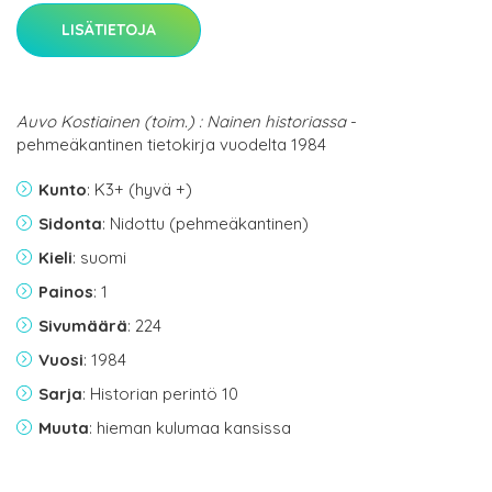
LISÄTIETOJA
Auvo Kostiainen (toim.) : Nainen historiassa
-
pehmeäkantinen tietokirja vuodelta 1984
Kunto
: K3+ (hyvä +)
Sidonta
: Nidottu (pehmeäkantinen)
Kieli
: suomi
Painos
: 1
Sivumäärä
: 224
Vuosi
: 1984
Sarja
: Historian perintö 10
Muuta
: hieman kulumaa kansissa