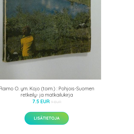
Raimo O. ym. Kojo (toim.) : Pohjois-Suomen
retkeily- ja matkailukirja
7.5 EUR
9 EUR
LISÄTIETOJA