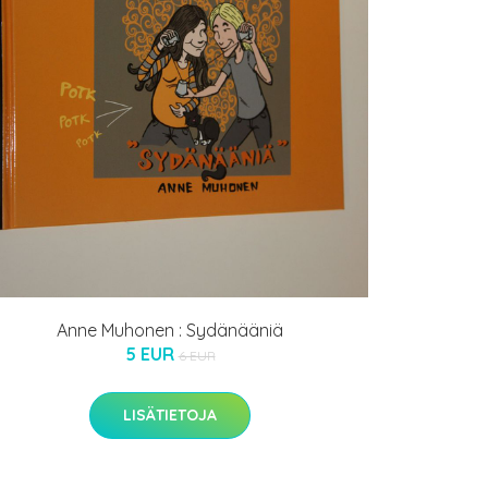
Anne Muhonen : Sydänääniä
5 EUR
6 EUR
LISÄTIETOJA