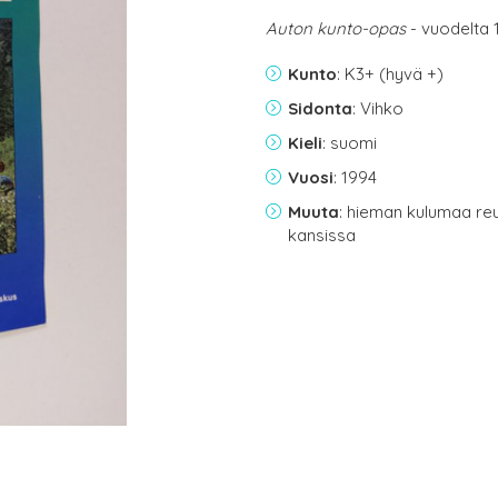
Auton kunto-opas
- vuodelta 
Kunto
: K3+ (hyvä +)
Sidonta
: Vihko
Kieli
: suomi
Vuosi
: 1994
Muuta
: hieman kulumaa reu
kansissa