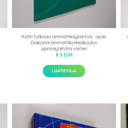
Kohti tutkivaa ammattikäytäntöä : opas
Diakonia-ammattikorkeakoulun
opinnäytetöitä varten
8.5 EUR
LISÄTIETOJA