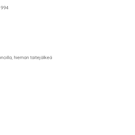
1994
noilla, hieman taitejälkeä