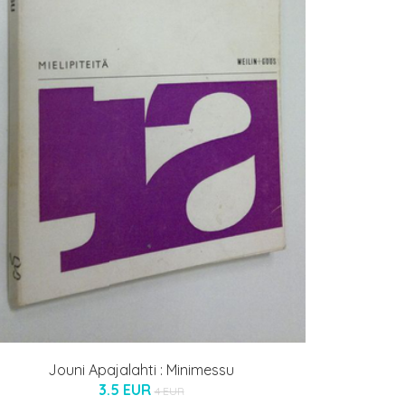
Jouni Apajalahti : Minimessu
3.5 EUR
4 EUR