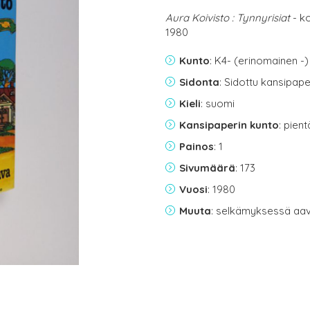
Aura Koivisto : Tynnyrisiat
- k
1980
Kunto
: K4- (erinomainen -)
Sidonta
: Sidottu kansipap
Kieli
: suomi
Kansipaperin kunto
: pien
Painos
: 1
Sivumäärä
: 173
Vuosi
: 1980
Muuta
: selkämyksessä aav