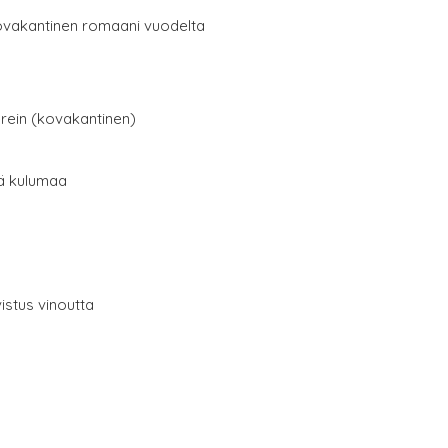
ovakantinen romaani vuodelta
erein (kovakantinen)
tä kulumaa
istus vinoutta