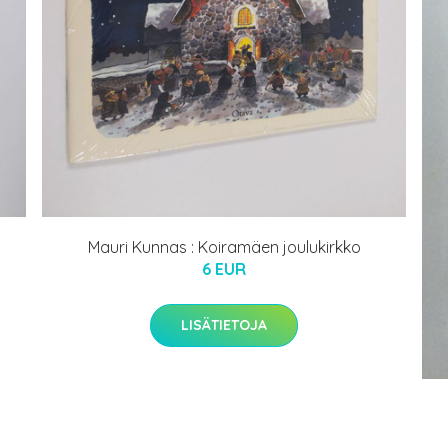
Mauri Kunnas : Koiramäen joulukirkko
6 EUR
LISÄTIETOJA