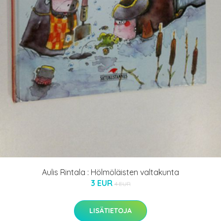
Aulis Rintala : Hölmöläisten valtakunta
3 EUR
4 EUR
LISÄTIETOJA