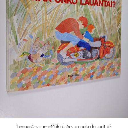
Leena Ahvonen-Mäkiö : Arvaa onko lauantai?