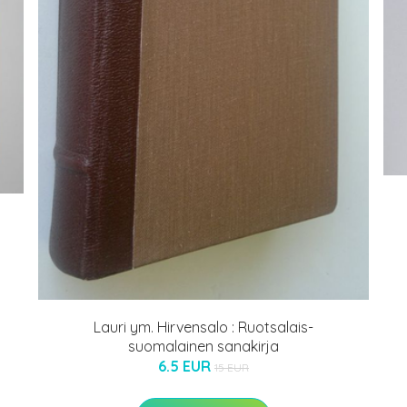
Lauri ym. Hirvensalo : Ruotsalais-
suomalainen sanakirja
6.5 EUR
15 EUR