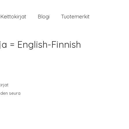
Keittokirjat
Blogi
Tuotemerkit
a = English-Finnish
irjat
uuden seura