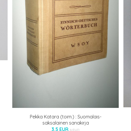
Pekka Katara (toim.) : Suomalais-
saksalainen sanakirja
3.5 EUR
6 EUR