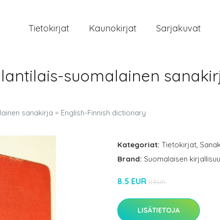
Tietokirjat
Kaunokirjat
Sarjakuvat
lantilais-suomalainen sanakirj
ainen sanakirja = English-Finnish dictionary
Kategoriat:
Tietokirjat
,
Sanak
Brand:
Suomalaisen kirjallis
8.5 EUR
11 EUR
LISÄTIETOJA