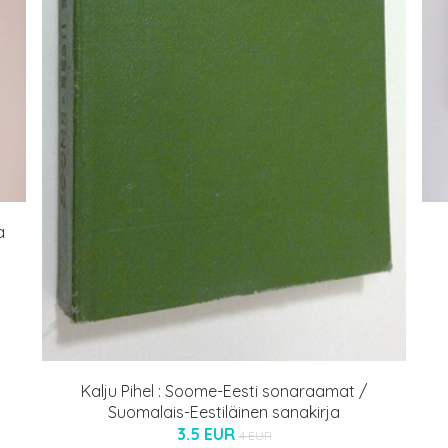
a
Kalju Pihel : Soome-Eesti sonaraamat /
Suomalais-Eestiläinen sanakirja
3.5 EUR
4 EUR