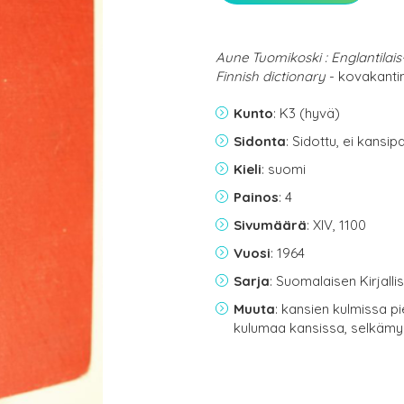
Aune Tuomikoski : Englantilai
Finnish dictionary
- kovakantin
Kunto
: K3 (hyvä)
Sidonta
: Sidottu, ei kansi
Kieli
: suomi
Painos
: 4
Sivumäärä
: XIV, 1100
Vuosi
: 1964
Sarja
: Suomalaisen Kirjall
Muuta
: kansien kulmissa p
kulumaa kansissa, selkäm