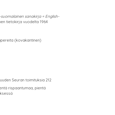
s-suomalainen sanakirja = English-
en tietokirja vuodelta 1964
papereita (kovakantinen)
isuuden Seuran toimituksia 212
ientä rispaantumaa, pientä
yksessä