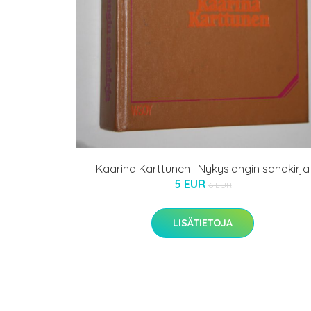
Kaarina Karttunen : Nykyslangin sanakirja
5 EUR
6 EUR
LISÄTIETOJA