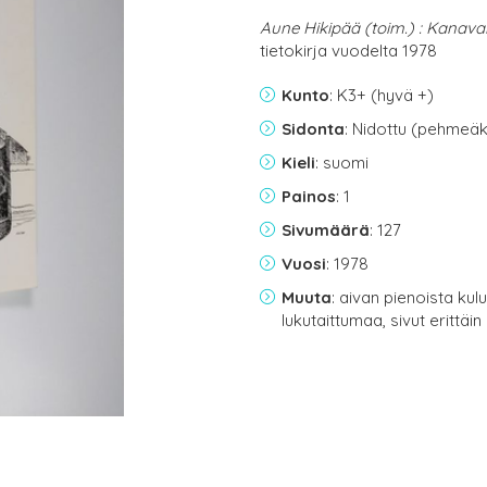
Aune Hikipää (toim.) : Kanav
tietokirja vuodelta 1978
Kunto
: K3+ (hyvä +)
Sidonta
: Nidottu (pehmeäk
Kieli
: suomi
Painos
: 1
Sivumäärä
: 127
Vuosi
: 1978
Muuta
: aivan pienoista k
lukutaittumaa, sivut erittäin