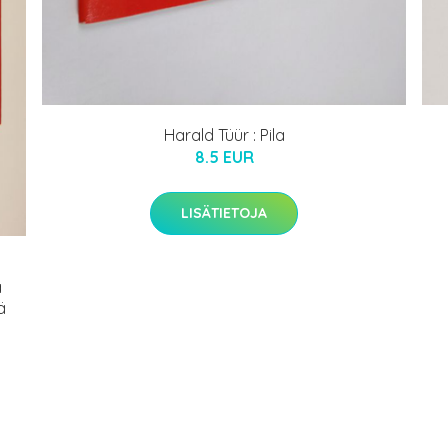
Harald Tüür : Pila
8.5 EUR
LISÄTIETOJA
a
ä