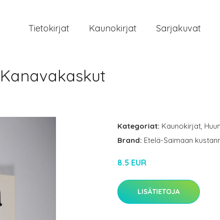
Tietokirjat
Kaunokirjat
Sarjakuvat
: Kanavakaskut
Kategoriat:
Kaunokirjat
,
Huu
Brand:
Etelä-Saimaan kustan
8.5 EUR
LISÄTIETOJA