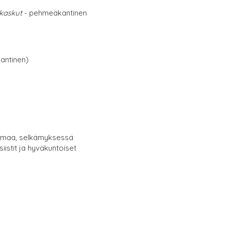
akaskut
- pehmeäkantinen
antinen)
ulumaa, selkämyksessä
 siistit ja hyväkuntoiset