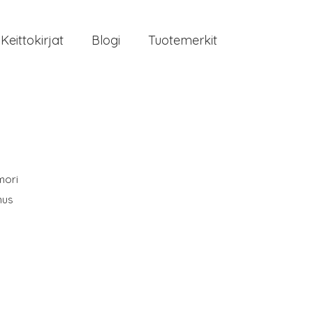
Keittokirjat
Blogi
Tuotemerkit
mori
nus