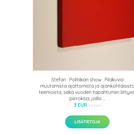
Stefan : Politiikan show : Pilakuvia
muutamista ajattomista ja ajankohtaisist
teemoista, sekä vuoden tapahtumiin liittyvi
piirroksia, joilla ...
3 EUR
3.5 EUR
LISÄTIETOJA