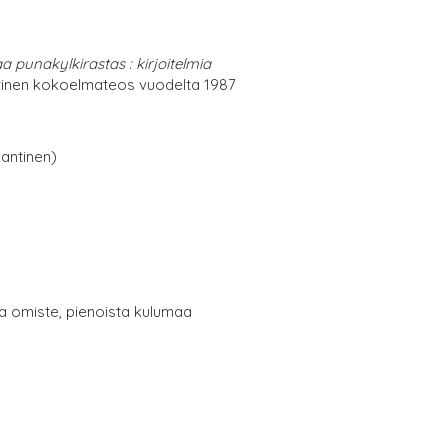
a punakylkirastas : kirjoitelmia
inen kokoelmateos vuodelta 1987
antinen)
a omiste, pienoista kulumaa