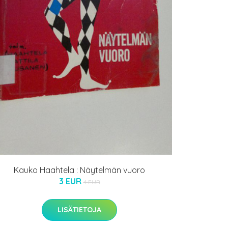
Kauko Haahtela : Näytelmän vuoro
3 EUR
4 EUR
LISÄTIETOJA