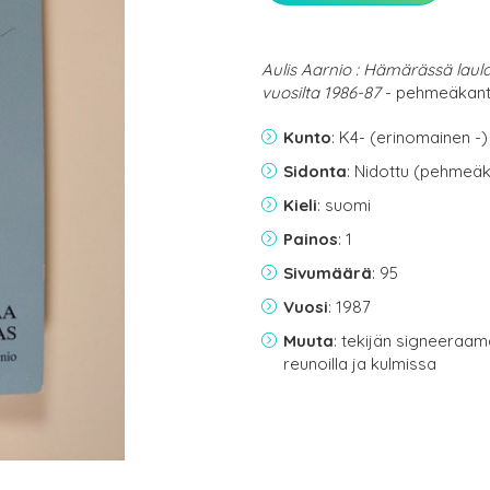
Aulis Aarnio : Hämärässä laula
vuosilta 1986-87
- pehmeäkant
Kunto
: K4- (erinomainen -)
Sidonta
: Nidottu (pehmeäk
Kieli
: suomi
Painos
: 1
Sivumäärä
: 95
Vuosi
: 1987
Muuta
: tekijän signeeraam
reunoilla ja kulmissa