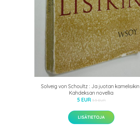
Solveig von Schoultz : Ja juotan kamelisikin 
Kahdeksan novellia
5 EUR
5.5 EUR
LISÄTIETOJA