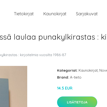
Tietokirjat
Kaunokirjat
Sarjakuvat
sä laulaa punakylkirastas : ki
lkirastas : kirjoitelmia vuosilta 1986-87
Kategoriat:
Kaunokirjat
,
Novel
Brand:
A-tieto
14.5 EUR
LISÄTIETOJA