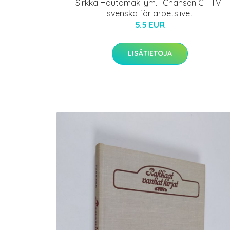
Sirkka Hautamäki ym. : Chansen C - TV :
svenska för arbetslivet
5.5 EUR
LISÄTIETOJA