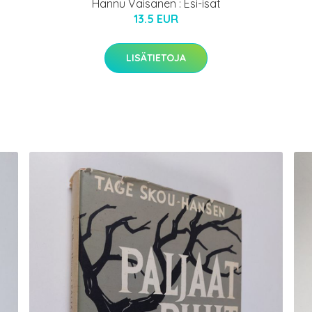
Hannu Väisänen : Esi-isät
13.5 EUR
LISÄTIETOJA