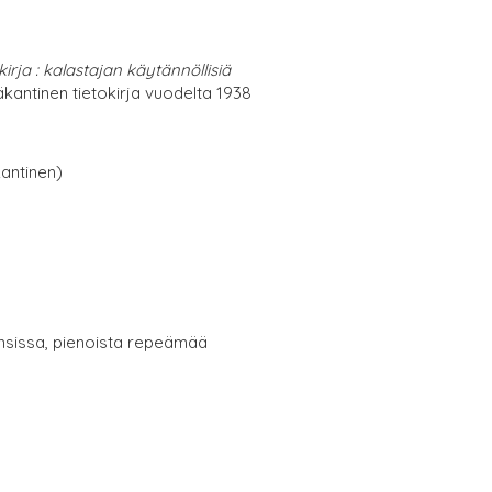
rja : kalastajan käytännöllisiä
antinen tietokirja vuodelta 1938
antinen)
nsissa, pienoista repeämää