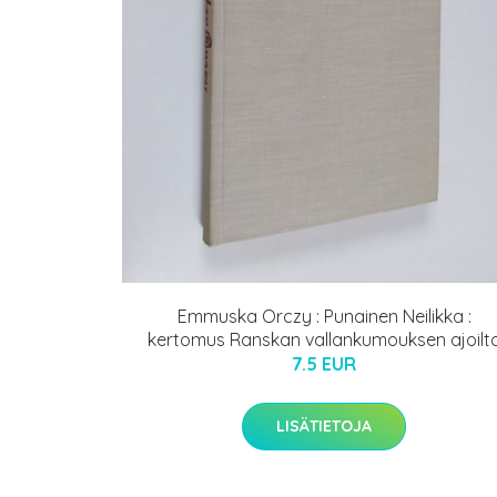
Emmuska Orczy : Punainen Neilikka :
kertomus Ranskan vallankumouksen ajoilt
7.5 EUR
LISÄTIETOJA