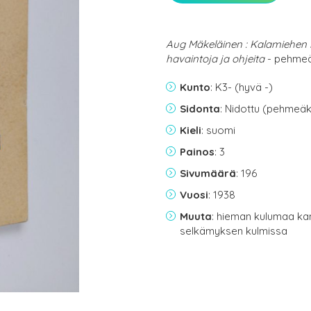
Aug Mäkeläinen : Kalamiehen ki
havaintoja ja ohjeita
- pehmeäk
Kunto
: K3- (hyvä -)
Sidonta
: Nidottu (pehmeäk
Kieli
: suomi
Painos
: 3
Sivumäärä
: 196
Vuosi
: 1938
Muuta
: hieman kulumaa ka
selkämyksen kulmissa