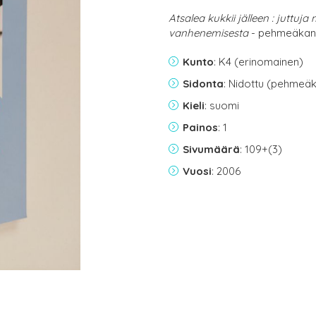
Atsalea kukkii jälleen : juttu
vanhenemisesta
- pehmeäkant
Kunto
: K4 (erinomainen)
Sidonta
: Nidottu (pehmeäk
Kieli
: suomi
Painos
: 1
Sivumäärä
: 109+(3)
Vuosi
: 2006