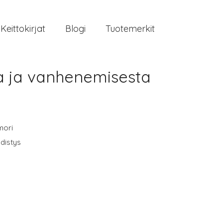
Keittokirjat
Blogi
Tuotemerkit
ta ja vanhenemisesta
mori
distys