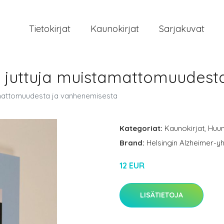
Tietokirjat
Kaunokirjat
Sarjakuvat
n : juttuja muistamattomuudes
stamattomuudesta ja vanhenemisesta
Kategoriat:
Kaunokirjat
,
Huu
Brand:
Helsingin Alzheimer-yh
12 EUR
LISÄTIETOJA