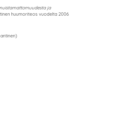
ja muistamattomuudesta ja
inen huumoriteos vuodelta 2006
antinen)