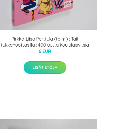
Pirkko-Liisa Perttula (toim.) : Täit
tukkanuottasilla : 400 uutta koululaisvitsiä
6 EUR
LISÄTIETOJA