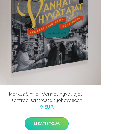
Markus Similä : Vanhat hyvät ajat :
sentraalisantrasta työhevoseen
9 EUR
LISÄTIETOJA