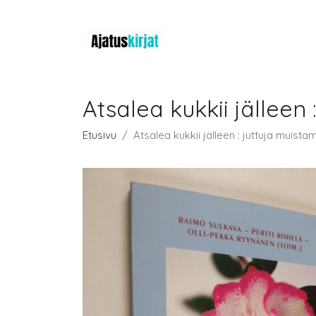
Atsalea kukkii jällee
Etusivu
Atsalea kukkii jälleen : juttuja mui