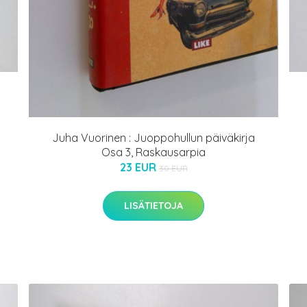
Juha Vuorinen : Juoppohullun päiväkirja
Osa 3, Raskausarpia
23 EUR
30 EUR
LISÄTIETOJA