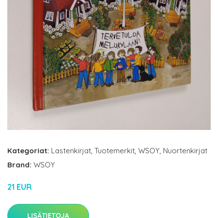
Kategoriat:
Lastenkirjat
,
Tuotemerkit
,
WSOY
,
Nuortenkirjat
Brand:
WSOY
21 EUR
LISÄTIETOJA