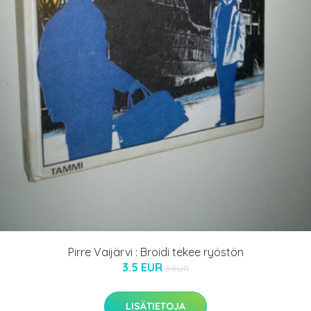
Pirre Vaijärvi : Broidi tekee ryöstön
3.5 EUR
6 EUR
LISÄTIETOJA