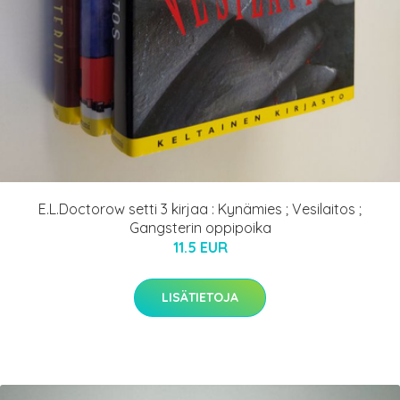
E.L.Doctorow setti 3 kirjaa : Kynämies ; Vesilaitos ;
Gangsterin oppipoika
11.5 EUR
LISÄTIETOJA