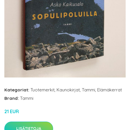
Kategoriat:
Tuotemerkit
,
Kaunokirjat
,
Tammi
,
Elämäkerrat
Brand:
Tammi
21 EUR
LISÄTIETOJA