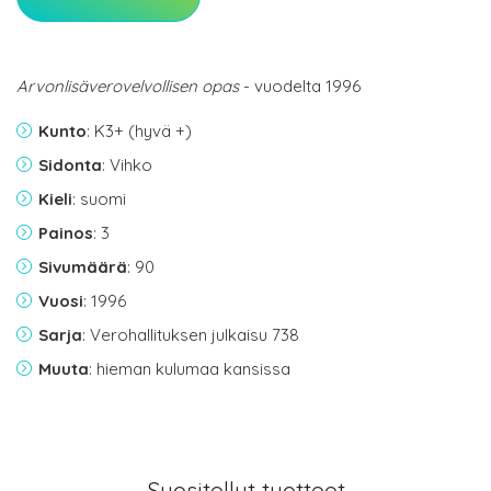
Arvonlisäverovelvollisen opas
- vuodelta 1996
Kunto
: K3+ (hyvä +)
Sidonta
: Vihko
Kieli
: suomi
Painos
: 3
Sivumäärä
: 90
Vuosi
: 1996
Sarja
: Verohallituksen julkaisu 738
Muuta
: hieman kulumaa kansissa
Suositellut tuotteet