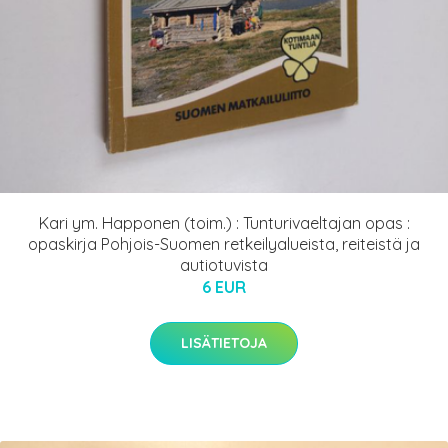
Kari ym. Happonen (toim.) : Tunturivaeltajan opas :
opaskirja Pohjois-Suomen retkeilyalueista, reiteistä ja
autiotuvista
6 EUR
LISÄTIETOJA