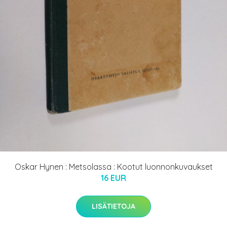
Oskar Hynen : Metsolassa : Kootut luonnonkuvaukset
16 EUR
LISÄTIETOJA