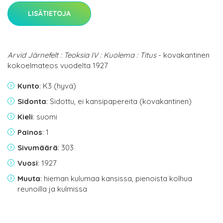
LISÄTIETOJA
Arvid Järnefelt : Teoksia IV : Kuolema : Titus
- kovakantinen
kokoelmateos vuodelta 1927
Kunto
: K3 (hyvä)
Sidonta
: Sidottu, ei kansipapereita (kovakantinen)
Kieli
: suomi
Painos
: 1
Sivumäärä
: 303
Vuosi
: 1927
Muuta
: hieman kulumaa kansissa, pienoista kolhua
reunoilla ja kulmissa