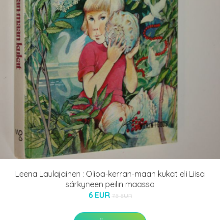
Leena Laulajainen : Olipa-kerran-maan kukat eli Liisa
särkyneen peilin maassa
6 EUR
7.5 EUR