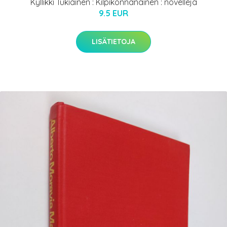
Kyllikki Tukiainen : Kilpikonnanainen : novelleja
9.5 EUR
LISÄTIETOJA