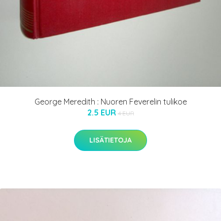
George Meredith : Nuoren Feverelin tulikoe
2.5 EUR
4 EUR
LISÄTIETOJA