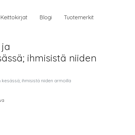
Keittokirjat
Blogi
Tuotemerkit
 ja
ssä; ihmisistä niiden
n kesässä; ihmisistä niiden armoilla
va