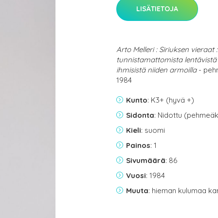
LISÄTIETOJA
Arto Melleri : Siriuksen vieraat 
tunnistamattomista lentävistä
ihmisistä niiden armoilla
- peh
1984
Kunto
: K3+ (hyvä +)
Sidonta
: Nidottu (pehmeäk
Kieli
: suomi
Painos
: 1
Sivumäärä
: 86
Vuosi
: 1984
Muuta
: hieman kulumaa ka