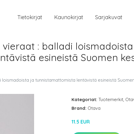
Tietokirjat
Kaunokirjat
Sarjakuvat
n vieraat : balladi loismadoista
ntävistä esineistä Suomen kesä
ladi loismadoista ja tunnistamattomista lentävistä esineistä Suome
Kategoriat:
Tuotemerkit
,
Ota
Brand:
Otava
11.5 EUR