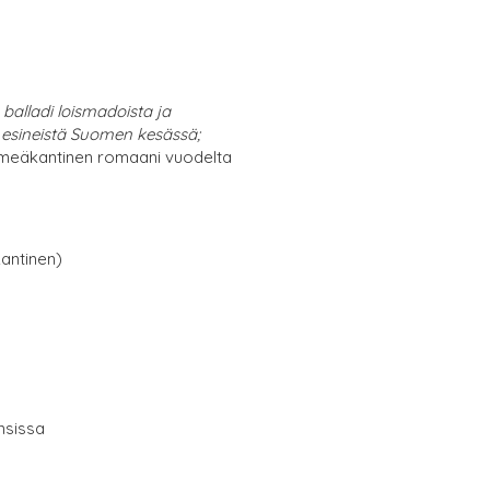
: balladi loismadoista ja
 esineistä Suomen kesässä;
meäkantinen romaani vuodelta
antinen)
nsissa