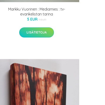
Markku Vuorinen : Mediamies : tv-
evankelistan tarina
5 EUR
7 EUR
LISÄTIETOJA