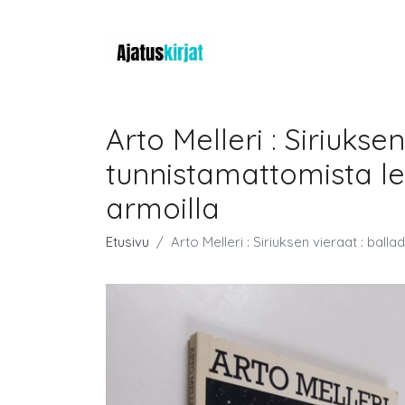
Arto Melleri : Siriukse
tunnistamattomista le
armoilla
Etusivu
Arto Melleri : Siriuksen vieraat : bal