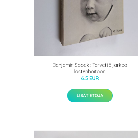
Benjamin Spock : Tervettä järkeä
lastenhoitoon
6.5 EUR
LISÄTIETOJA