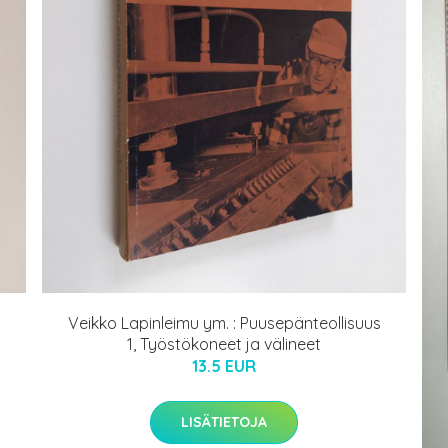
Veikko Lapinleimu ym. : Puusepänteollisuus
1, Työstökoneet ja välineet
13.5 EUR
LISÄTIETOJA