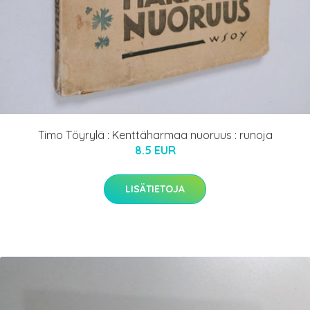
Timo Töyrylä : Kenttäharmaa nuoruus : runoja
8.5 EUR
LISÄTIETOJA