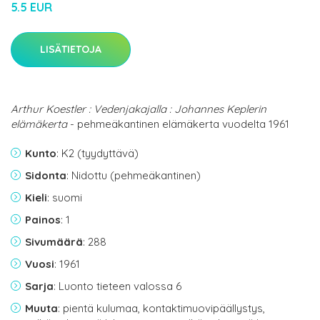
5.5 EUR
LISÄTIETOJA
Arthur Koestler : Vedenjakajalla : Johannes Keplerin
elämäkerta
- pehmeäkantinen elämäkerta vuodelta 1961
Kunto
: K2 (tyydyttävä)
Sidonta
: Nidottu (pehmeäkantinen)
Kieli
: suomi
Painos
: 1
Sivumäärä
: 288
Vuosi
: 1961
Sarja
: Luonto tieteen valossa 6
Muuta
: pientä kulumaa, kontaktimuovipäällystys,