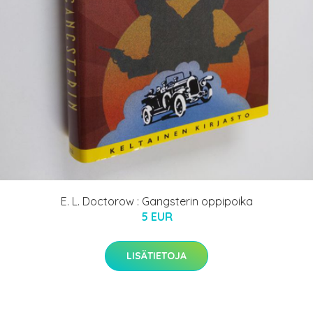
E. L. Doctorow : Gangsterin oppipoika
5 EUR
LISÄTIETOJA