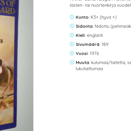
lasten- tai nuortenkirja vuode
Kunto
: K3+ (hyvä +)
Sidonta
: Nidottu (pehmeäk
Kieli
: englanti
Sivumäärä
: 189
Vuosi
: 1976
Muuta
: kulumaa/taitetta,
lukutaittumaa