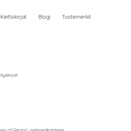
Keittokirjat
Blogi
Tuotemerkit
ityskirjat
res of Gerard
- pehmeäkantinen