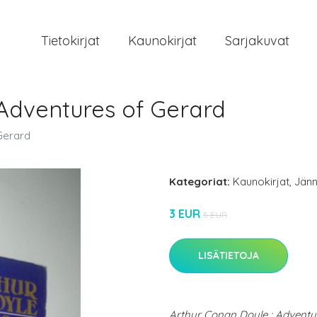
Tietokirjat
Kaunokirjat
Sarjakuvat
 Adventures of Gerard
Gerard
Kategoriat:
Kaunokirjat
,
Jänn
3 EUR
5 EUR
LISÄTIETOJA
Arthur Conan Doyle : Adventu