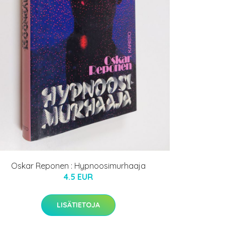
Oskar Reponen : Hypnoosimurhaaja
4.5 EUR
LISÄTIETOJA