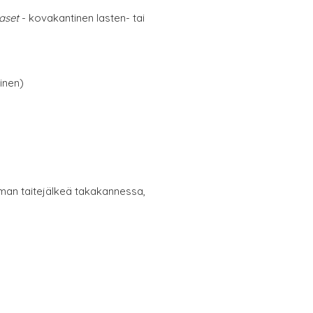
aset
- kovakantinen lasten- tai
inen)
eman taitejälkeä takakannessa,