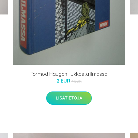
Tormod Haugen : Ukkosta ilmassa
2 EUR
4 EUR
LISÄTIETOJA