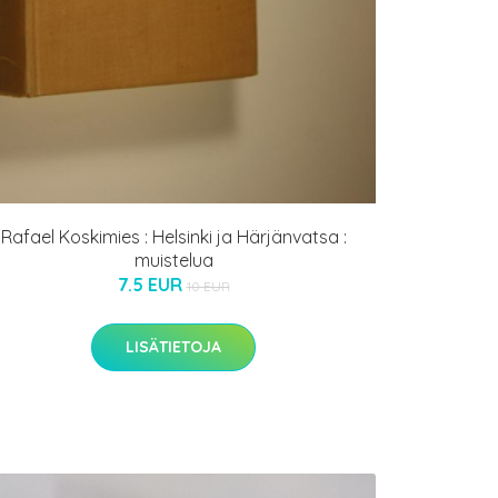
Rafael Koskimies : Helsinki ja Härjänvatsa :
muistelua
7.5 EUR
10 EUR
LISÄTIETOJA