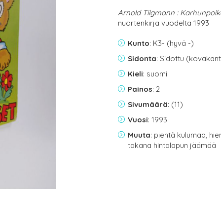
Arnold Tilgmann : Karhunpoik
nuortenkirja vuodelta 1993
Kunto
: K3- (hyvä -)
Sidonta
: Sidottu (kovakant
Kieli
: suomi
Painos
: 2
Sivumäärä
: (11)
Vuosi
: 1993
Muuta
: pientä kulumaa, hi
takana hintalapun jäämää