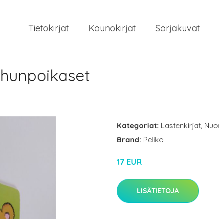
Tietokirjat
Kaunokirjat
Sarjakuvat
rhunpoikaset
Kategoriat:
Lastenkirjat
,
Nuor
Brand:
Peliko
17 EUR
LISÄTIETOJA