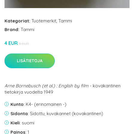
Kategoriat:
Tuotemerkit
,
Tammi
Brand:
Tammi
4 EUR
8 EUR
LISÄTIETOJA
Arne Bornebusch (et al.) : English by film
- kovakantinen
tietokirja vuodelta 1949
Kunto
: K4- (erinomainen -)
Sidonta
: Sidottu, kuvakannet (kovakantinen)
Kieli
: suomi
Painos
: 1