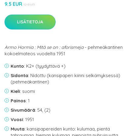
9.5 EUR
12 EUR
LISÄTIETOJA
Armo Hormia : Mitä se on : aforismeja
- pehmeäkantinen
kokoelmateos vuodelta 1951
Kunto
: K2+ (tyydyttävä +)
Sidonta
: Nidottu (kansipaperi kiinni selkämyksessä)
(pehmeäkantinen)
Kieli
: suomi
Painos
: 1
Sivumäärä
: 54, (2)
Vuosi
: 1951
Muuta
: kansipapereiden kunto: kulumaa, pientä
tahraumaa, hieman kulumaa, pienoista nuhruisuutta,