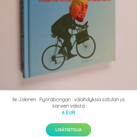
Ile Jokinen : Pyöräbongari : välähdyksiä satulan ja
sarvien välistä
6 EUR
LISÄTIETOJA