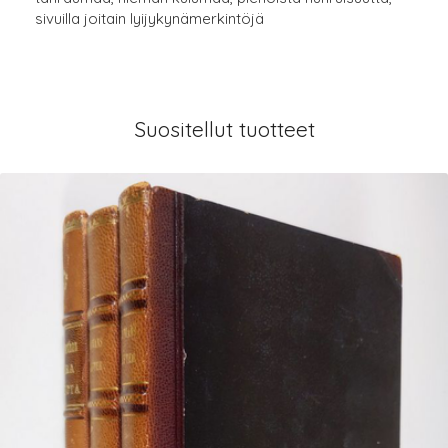
sivuilla joitain lyijykynämerkintöjä
Suositellut tuotteet