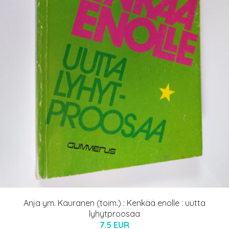
Anja ym. Kauranen (toim.) : Kenkää enolle : uutta
lyhytproosaa
7.5 EUR