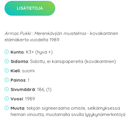
LISÄTIETOJA
Armas Pukki : Merenkävijän muistelmia
- kovakantinen
elämäkerta vuodelta 1989
Kunto
: K3+ (hyvä +)
Sidonta
: Sidottu, ei kansipapereita (kovakantinen)
Kieli
: suomi
Painos
: 1
Sivumäärä
: 186, (1)
Vuosi
: 1989
Muuta
: tekijän signeeraama omiste, selkämyksessä
hieman vinoutta, muutamalla sivulla lyijykynämerkintöjä