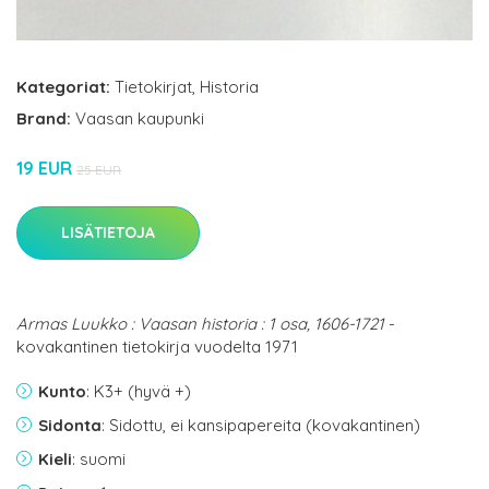
Kategoriat:
Tietokirjat
,
Historia
Brand:
Vaasan kaupunki
19 EUR
25 EUR
LISÄTIETOJA
Armas Luukko : Vaasan historia : 1 osa, 1606-1721
-
kovakantinen tietokirja vuodelta 1971
Kunto
: K3+ (hyvä +)
Sidonta
: Sidottu, ei kansipapereita (kovakantinen)
Kieli
: suomi