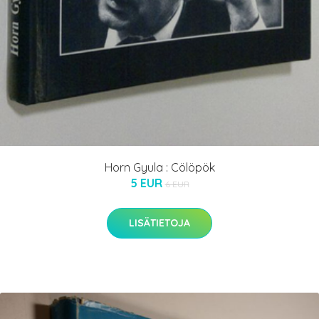
Horn Gyula : Cölöpök
5 EUR
6 EUR
LISÄTIETOJA