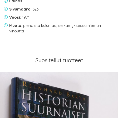
Painos
: 1
Sivumäärä
: 623
Vuosi
: 1971
Muuta
: pienoista kulumaa, selkämyksessä hieman
vinoutta
Suositellut tuotteet