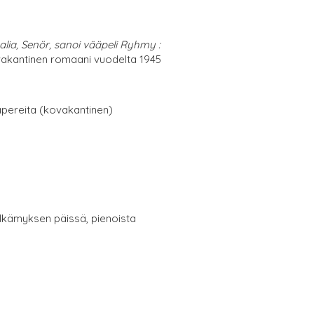
lia, Senör, sanoi vääpeli Ryhmy :
akantinen romaani vuodelta 1945
papereita (kovakantinen)
elkämyksen päissä, pienoista