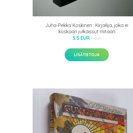
Juha-Pekka Koskinen : Kirjailija, joka ei
koskaan julkaissut mitään
5.5 EUR
11 EUR
LISÄTIETOJA