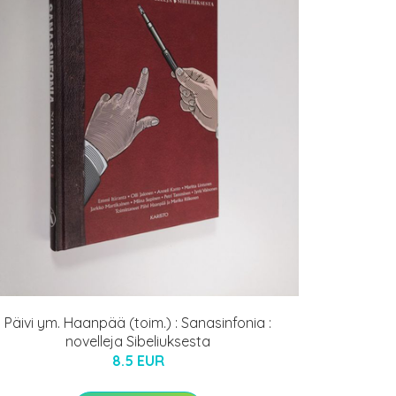
Päivi ym. Haanpää (toim.) : Sanasinfonia :
novelleja Sibeliuksesta
8.5 EUR