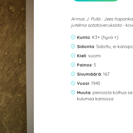
Armas J. Pulla : Jees hapankaa
jutelma sotatoveruksista
- kov
Kunto
: K3+ (hyvä +)
Sidonta
: Sidottu, ei kansi
Kieli
: suomi
Painos
: 5
Sivumäärä
: 167
Vuosi
: 1945
Muuta
: pienoista kolhua s
kulumaa kansissa