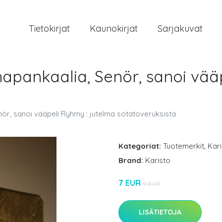
Tietokirjat
Kaunokirjat
Sarjakuvat
 hapankaalia, Senör, sanoi vää
nör, sanoi vääpeli Ryhmy : jutelma sotatoveruksista
Kategoriat:
Tuotemerkit
,
Kar
Brand:
Karisto
7 EUR
9 EUR
LISÄTIETOJA