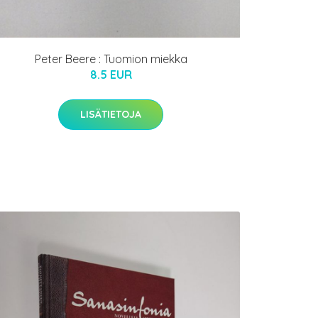
Peter Beere : Tuomion miekka
8.5 EUR
LISÄTIETOJA