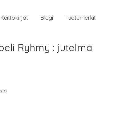
Keittokirjat
Blogi
Tuotemerkit
peli Ryhmy : jutelma
isto