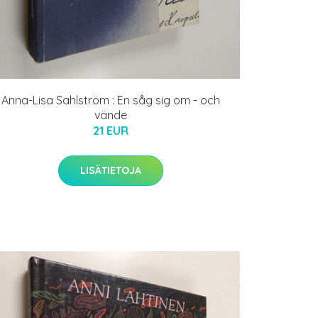
Anna-Lisa Sahlström : En såg sig om - och
vände
21 EUR
LISÄTIETOJA