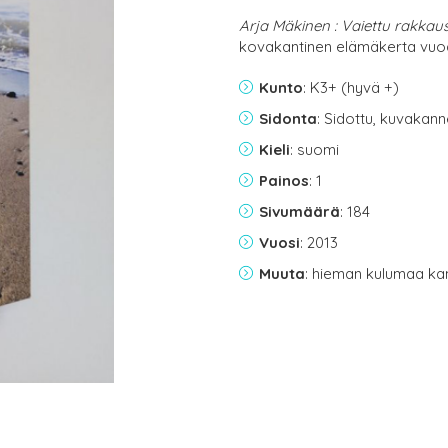
Arja Mäkinen : Vaiettu rakkau
kovakantinen elämäkerta vuo
Kunto
: K3+ (hyvä +)
Sidonta
: Sidottu, kuvakan
Kieli
: suomi
Painos
: 1
Sivumäärä
: 184
Vuosi
: 2013
Muuta
: hieman kulumaa ka