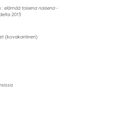
s : elämää toisena naisena
-
delta 2013
net (kovakantinen)
nsissa