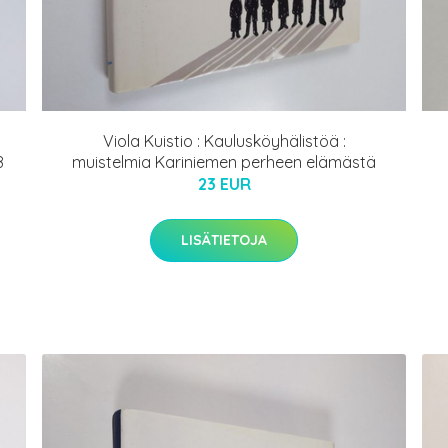
Viola Kuistio : Kaulusköyhälistöä :
8
muistelmia Kariniemen perheen elämästä
23 EUR
LISÄTIETOJA