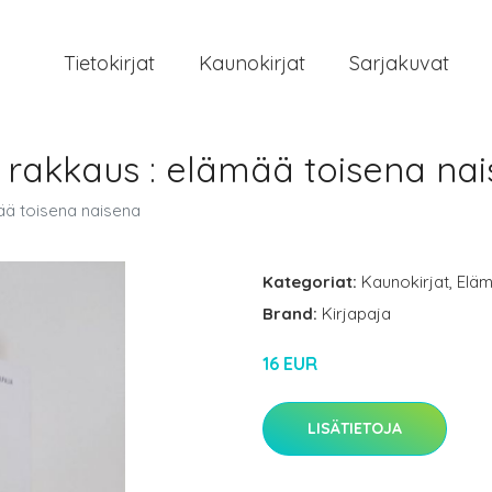
Tietokirjat
Kaunokirjat
Sarjakuvat
u rakkaus : elämää toisena na
mää toisena naisena
Kategoriat:
Kaunokirjat
,
Eläm
Brand:
Kirjapaja
16 EUR
LISÄTIETOJA