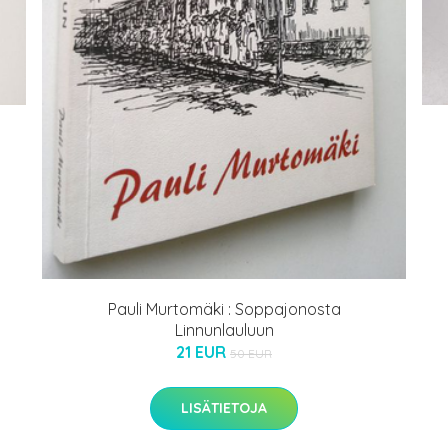
Pauli Murtomäki : Soppajonosta
Linnunlauluun
21 EUR
50 EUR
LISÄTIETOJA