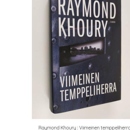
Raymond Khoury : Viimeinen temppeliherr