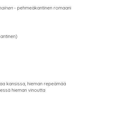
nainen
- pehmeäkantinen romaani
antinen)
umaa kansissa, hieman repeämää
essä hieman vinoutta