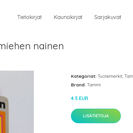
Tietokirjat
Kaunokirjat
Sarjakuvat
 miehen nainen
Kategoriat:
Tuotemerkit
,
Tam
Brand:
Tammi
4.5 EUR
LISÄTIETOJA