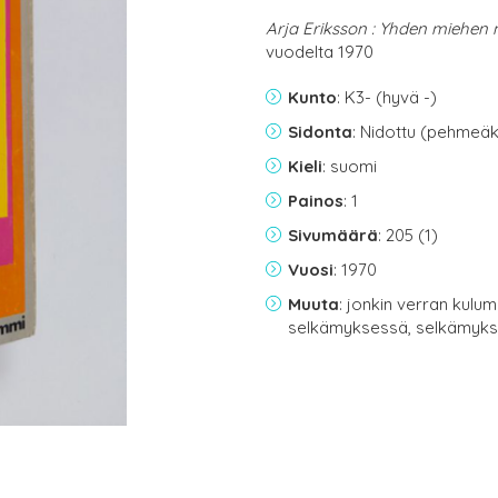
Arja Eriksson : Yhden miehen 
vuodelta 1970
Kunto
: K3- (hyvä -)
Sidonta
: Nidottu (pehmeäk
Kieli
: suomi
Painos
: 1
Sivumäärä
: 205 (1)
Vuosi
: 1970
Muuta
: jonkin verran kul
selkämyksessä, selkämyks