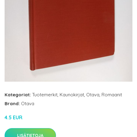
Kategoriat:
Tuotemerkit
,
Kaunokirjat
,
Otava
,
Romaanit
Brand:
Otava
4.5 EUR
LISÄTIETOJA