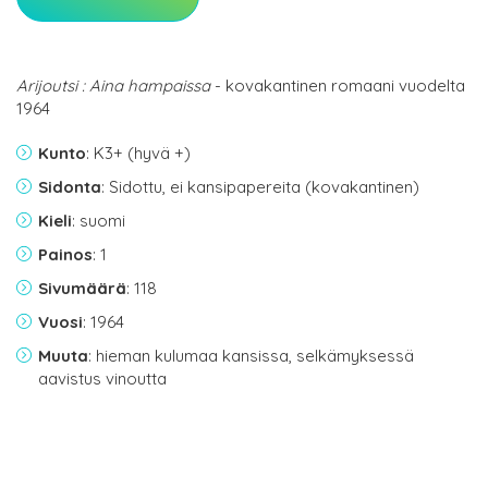
Arijoutsi : Aina hampaissa
- kovakantinen romaani vuodelta
1964
Kunto
: K3+ (hyvä +)
Sidonta
: Sidottu, ei kansipapereita (kovakantinen)
Kieli
: suomi
Painos
: 1
Sivumäärä
: 118
Vuosi
: 1964
Muuta
: hieman kulumaa kansissa, selkämyksessä
aavistus vinoutta