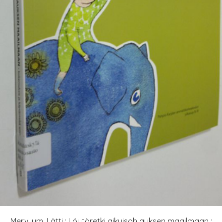
Mervi ym. Lätti : Löytöretki aikuisohjauksen maailmaan :