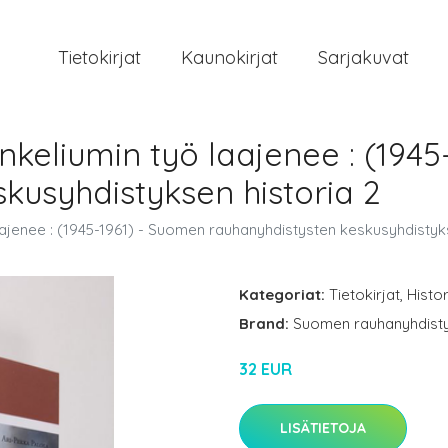
Tietokirjat
Kaunokirjat
Sarjakuvat
ankeliumin työ laajenee : (194
kusyhdistyksen historia 2
aajenee : (1945-1961) - Suomen rauhanyhdistysten keskusyhdistyks
Kategoriat:
Tietokirjat
,
Histor
Brand:
Suomen rauhanyhdisty
32 EUR
LISÄTIETOJA