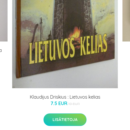
a
Klaudijus Driskius : Lietuvos kelias
7.5 EUR
10 EUR
LISÄTIETOJA