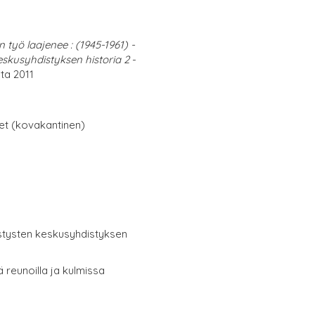
 työ laajenee : (1945-1961) -
kusyhdistyksen historia 2
-
ta 2011
net (kovakantinen)
stysten keskusyhdistyksen
 reunoilla ja kulmissa