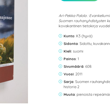
Ari-Pekka Palola : Evankeliumin
Suomen rauhanyhdistysten kes
kovakantinen tietokirja vuodel
Kunto
: K3 (hyvä)
Sidonta
: Sidottu, kuvakan
Kieli
: suomi
Painos
: 1
Sivumäärä
: 608
Vuosi
: 2011
Sarja
: Suomen rauhanyhdi
historia 2
Muuta
: pienoista repeämää