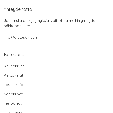
Yhteydenotto
Jos sinulla on kysymyksiä, voit ottaa meihin yhteyttä
sähköpostitse:
info@ajatuskirjat.fi
Kategoriat
Kaunokirjat
Keittokirjat
Lastenkirjat
Sarjakuvat
Tietokirjat
Tuotemerkit