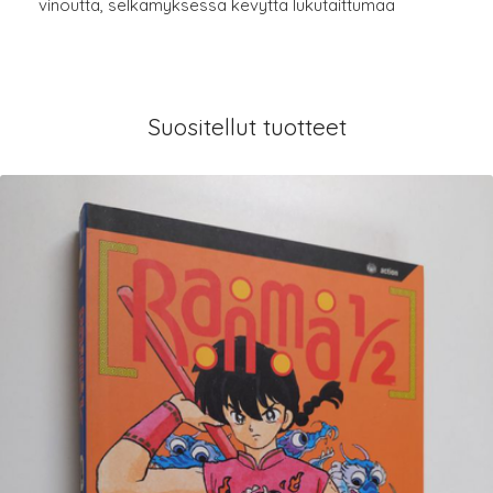
vinoutta, selkämyksessä kevyttä lukutaittumaa
Suositellut tuotteet