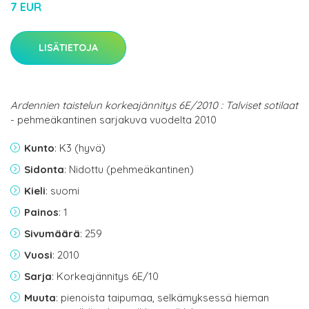
7 EUR
LISÄTIETOJA
Ardennien taistelun korkeajännitys 6E/2010 : Talviset sotilaat
- pehmeäkantinen sarjakuva vuodelta 2010
Kunto
: K3 (hyvä)
Sidonta
: Nidottu (pehmeäkantinen)
Kieli
: suomi
Painos
: 1
Sivumäärä
: 259
Vuosi
: 2010
Sarja
: Korkeajännitys 6E/10
Muuta
: pienoista taipumaa, selkämyksessä hieman