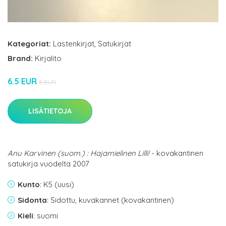
Kategoriat:
Lastenkirjat
,
Satukirjat
Brand:
Kirjalito
6.5 EUR
8 EUR
LISÄTIETOJA
Anu Karvinen (suom.) : Hajamielinen Lilli!
- kovakantinen
satukirja vuodelta 2007
Kunto
: K5 (uusi)
Sidonta
: Sidottu, kuvakannet (kovakantinen)
Kieli
: suomi