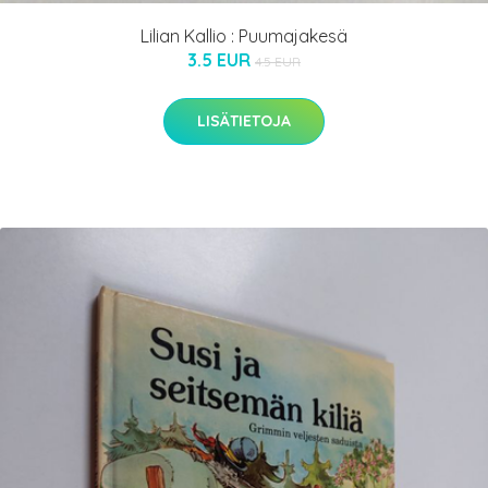
Lilian Kallio : Puumajakesä
3.5 EUR
4.5 EUR
LISÄTIETOJA