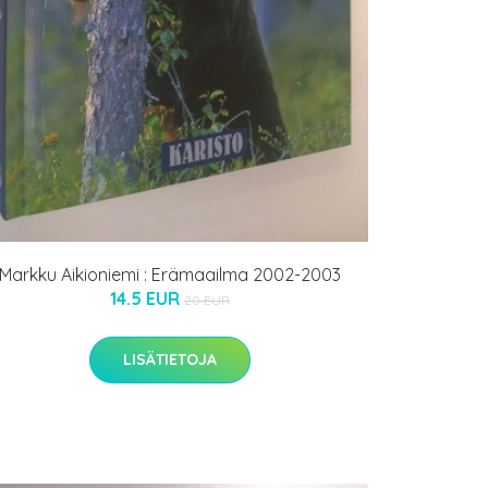
Markku Aikioniemi : Erämaailma 2002-2003
14.5 EUR
20 EUR
LISÄTIETOJA