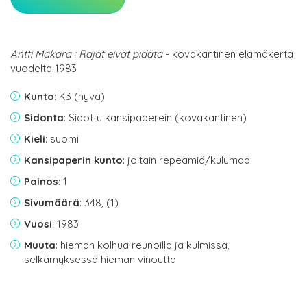
Antti Makara : Rajat eivät pidätä
- kovakantinen elämäkerta
vuodelta 1983
Kunto
: K3 (hyvä)
Sidonta
: Sidottu kansipaperein (kovakantinen)
Kieli
: suomi
Kansipaperin kunto
: joitain repeämiä/kulumaa
Painos
: 1
Sivumäärä
: 348, (1)
Vuosi
: 1983
Muuta
: hieman kolhua reunoilla ja kulmissa,
selkämyksessä hieman vinoutta