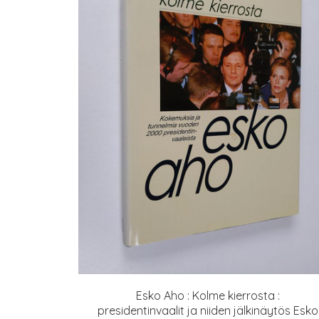
Esko Aho : Kolme kierrosta :
presidentinvaalit ja niiden jälkinäytös Esko