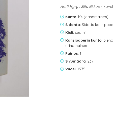
Antti Hyry : Silta liikkuu
- kova
Kunto
: K4 (erinomainen)
Sidonta
: Sidottu kansipap
Kieli
: suomi
Kansipaperin kunto
: pien
erinomainen
Painos
: 1
Sivumäärä
: 237
Vuosi
: 1975