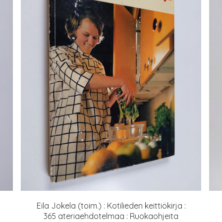
Eila Jokela (toim.) : Kotilieden keittiökirja :
365 ateriaehdotelmaa : Ruokaohjeita