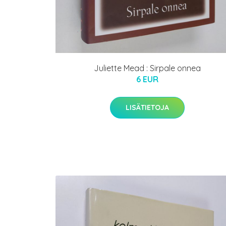
Juliette Mead : Sirpale onnea
6 EUR
LISÄTIETOJA