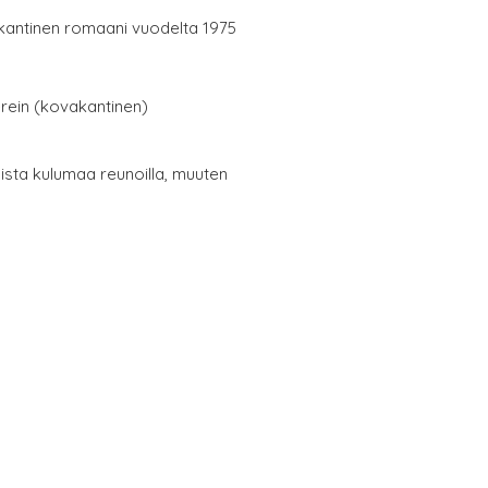
kantinen romaani vuodelta 1975
erein (kovakantinen)
oista kulumaa reunoilla, muuten