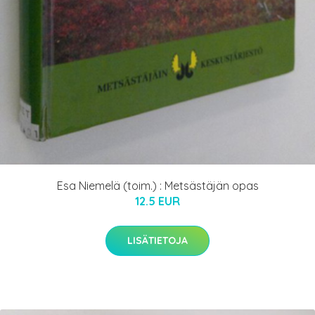
Esa Niemelä (toim.) : Metsästäjän opas
12.5 EUR
LISÄTIETOJA