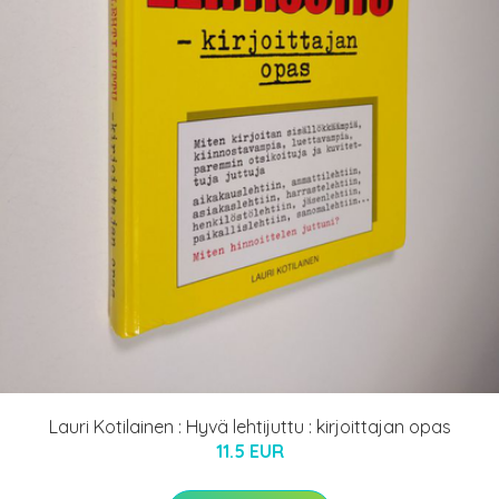
Lauri Kotilainen : Hyvä lehtijuttu : kirjoittajan opas
11.5 EUR