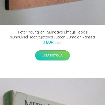
Peter Youngren : Siunaava yhteys : opas
siunaukselliseen työtoveruuteen Jumalan kanssa
3 EUR
4 EUR
LISÄTIETOJA