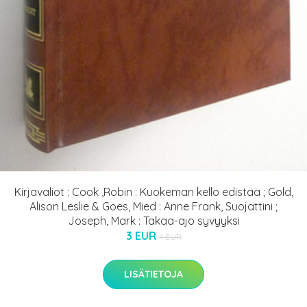
Kirjavaliot : Cook ,Robin : Kuokeman kello edistää ; Gold,
Alison Leslie & Goes, Mied : Anne Frank, Suojattini ;
Joseph, Mark : Takaa-ajo syvyyksi
3 EUR
4 EUR
LISÄTIETOJA