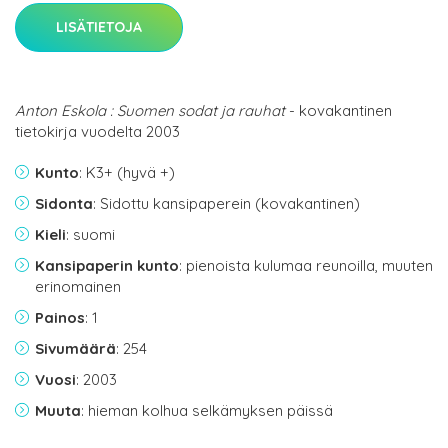
LISÄTIETOJA
Anton Eskola : Suomen sodat ja rauhat
- kovakantinen
tietokirja vuodelta 2003
Kunto
: K3+ (hyvä +)
Sidonta
: Sidottu kansipaperein (kovakantinen)
Kieli
: suomi
Kansipaperin kunto
: pienoista kulumaa reunoilla, muuten
erinomainen
Painos
: 1
Sivumäärä
: 254
Vuosi
: 2003
Muuta
: hieman kolhua selkämyksen päissä