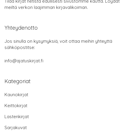
Tilaa kirjat netistä edullisesti sivustomme kautta. Löydät
meiltä verkon laajimman kirjavalikoiman.
Yhteydenotto
Jos sinulla on kysymyksiä, voit ottaa meihin yhteyttä
sähköpostitse:
info@ajatuskirjat.fi
Kategoriat
Kaunokirjat
Keittokirjat
Lastenkirjat
Sarjakuvat