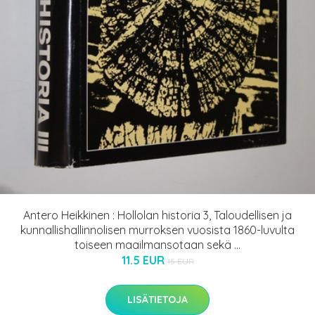
Antero Heikkinen : Hollolan historia 3, Taloudellisen ja
kunnallishallinnolisen murroksen vuosista 1860-luvulta
toiseen maailmansotaan sekä ...
11.5 EUR
15 EUR
LISÄTIETOJA