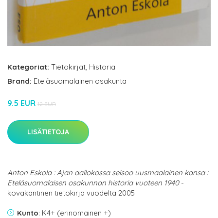
Kategoriat:
Tietokirjat
,
Historia
Brand:
Eteläsuomalainen osakunta
9.5 EUR
12 EUR
LISÄTIETOJA
Anton Eskola : Ajan aallokossa seisoo uusmaalainen kansa :
Eteläsuomalaisen osakunnan historia vuoteen 1940
-
kovakantinen tietokirja vuodelta 2005
Kunto
: K4+ (erinomainen +)