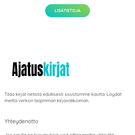
LISÄTIETOJA
Tilaa kirjat netistä edullisesti sivustomme kautta. Löydät
meiltä verkon laajimman kirjavalikoiman.
Yhteydenotto
Jos sinulla on kysymyksiä, voit ottaa meihin yhteyttä