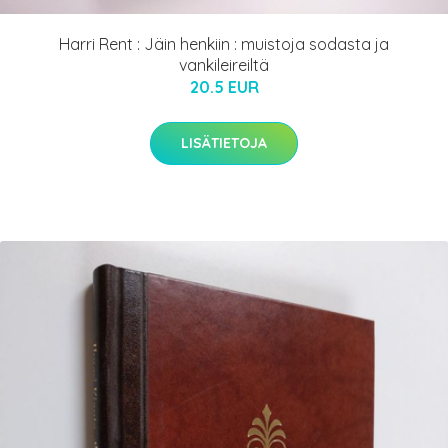
Harri Rent : Jäin henkiin : muistoja sodasta ja
vankileireiltä
20.5 EUR
LISÄTIETOJA