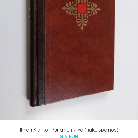
Ilmari Kianto : Punainen viiva (näköispainos)
8.5 EUR