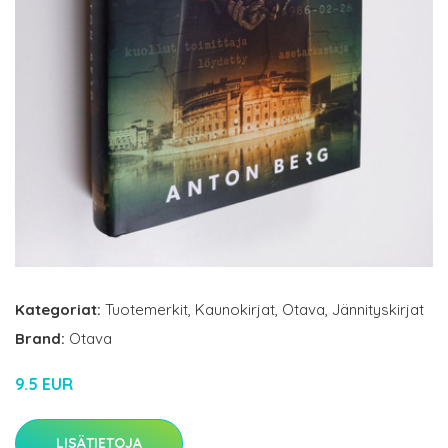
Kategoriat:
Tuotemerkit
,
Kaunokirjat
,
Otava
,
Jännityskirjat
Brand:
Otava
9.5 EUR
LISÄTIETOJA