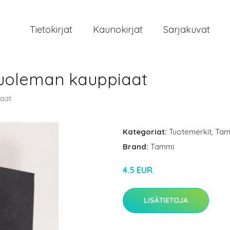
Tietokirjat
Kaunokirjat
Sarjakuvat
uoleman kauppiaat
aat
Kategoriat:
Tuotemerkit
,
Tam
Brand:
Tammi
4.5 EUR
LISÄTIETOJA