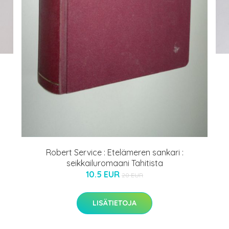
Robert Service : Etelämeren sankari :
seikkailuromaani Tahitista
10.5 EUR
20 EUR
LISÄTIETOJA