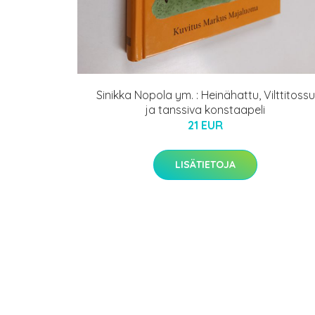
Sinikka Nopola ym. : Heinähattu, Vilttitossu
ja tanssiva konstaapeli
21 EUR
LISÄTIETOJA