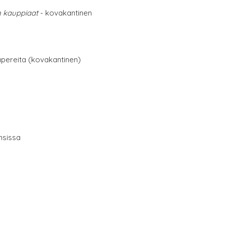
 kauppiaat
- kovakantinen
papereita (kovakantinen)
nsissa