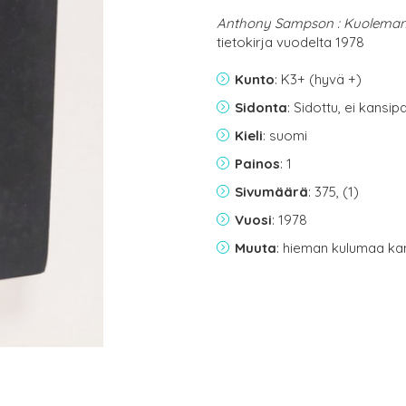
Anthony Sampson : Kuoleman
tietokirja vuodelta 1978
Kunto
: K3+ (hyvä +)
Sidonta
: Sidottu, ei kansi
Kieli
: suomi
Painos
: 1
Sivumäärä
: 375, (1)
Vuosi
: 1978
Muuta
: hieman kulumaa ka