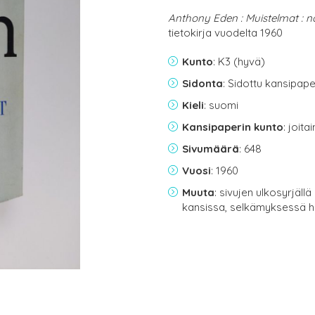
Anthony Eden : Muistelmat : 
tietokirja vuodelta 1960
Kunto
: K3 (hyvä)
Sidonta
: Sidottu kansipap
Kieli
: suomi
Kansipaperin kunto
: joit
Sivumäärä
: 648
Vuosi
: 1960
Muuta
: sivujen ulkosyrjäl
kansissa, selkämyksessä h