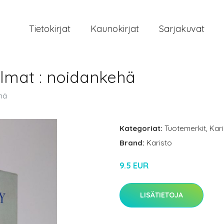
Tietokirjat
Kaunokirjat
Sarjakuvat
elmat : noidankehä
hä
Kategoriat:
Tuotemerkit
,
Kar
Brand:
Karisto
9.5 EUR
LISÄTIETOJA