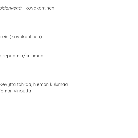
noidankehä
- kovakantinen
erein (kovakantinen)
ain repeämiä/kulumaa
lä kevyttä tahraa, hieman kulumaa
ieman vinoutta