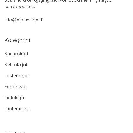
Jos sinulla on kysymyksiä, voit ottaa meihin yhteyttä
sähköpostitse:
info@ajatuskirjat.fi
Kategoriat
Kaunokirjat
Keittokirjat
Lastenkirjat
Sarjakuvat
Tietokirjat
Tuotemerkit