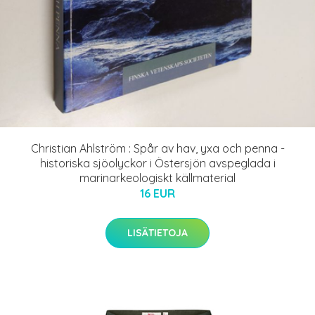
Christian Ahlström : Spår av hav, yxa och penna -
historiska sjöolyckor i Östersjön avspeglada i
marinarkeologiskt källmaterial
16 EUR
LISÄTIETOJA