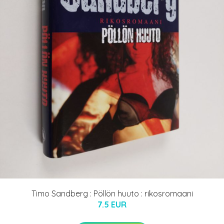
Timo Sandberg : Pöllön huuto : rikosromaani
7.5 EUR