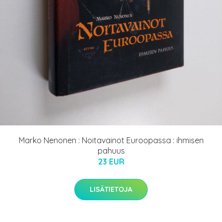
Marko Nenonen : Noitavainot Euroopassa : ihmisen
pahuus
23 EUR
LISÄTIETOJA