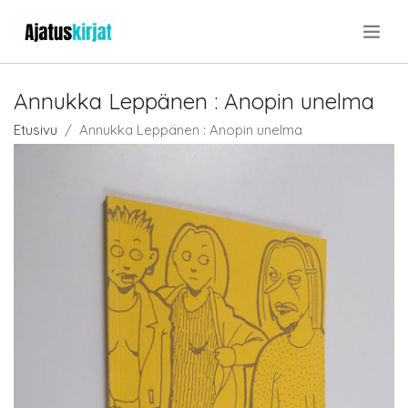
.
Annukka Leppänen : Anopin unelma
Etusivu
Annukka Leppänen : Anopin unelma