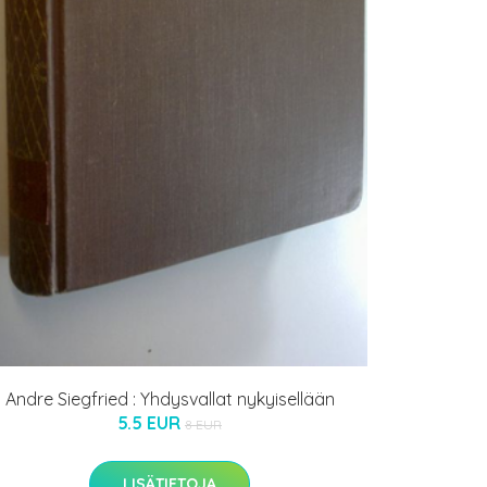
Andre Siegfried : Yhdysvallat nykyisellään
5.5 EUR
8 EUR
LISÄTIETOJA