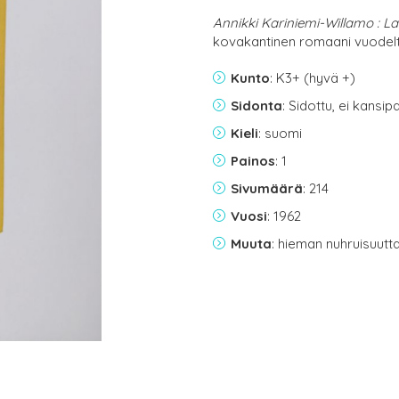
Annikki Kariniemi-Willamo : La
kovakantinen romaani vuodel
Kunto
: K3+ (hyvä +)
Sidonta
: Sidottu, ei kansi
Kieli
: suomi
Painos
: 1
Sivumäärä
: 214
Vuosi
: 1962
Muuta
: hieman nuhruisuutt