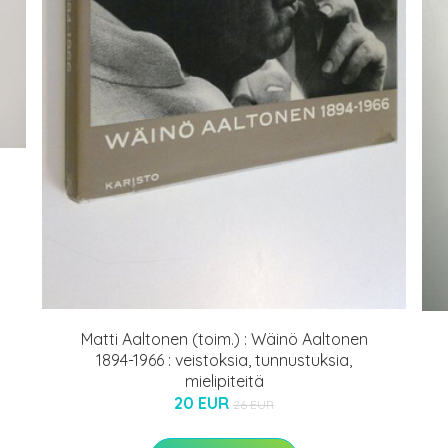
Matti Aaltonen (toim.) : Wäinö Aaltonen
1894-1966 : veistoksia, tunnustuksia,
mielipiteitä
20 EUR
26 EUR