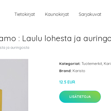
Tietokirjat
Kaunokirjat
Sarjakuvat
lamo : Laulu lohesta ja auring
esta ja auringosta
Kategoriat:
Tuotemerkit
,
Kar
Brand:
Karisto
12.5 EUR
LISÄTIETOJA