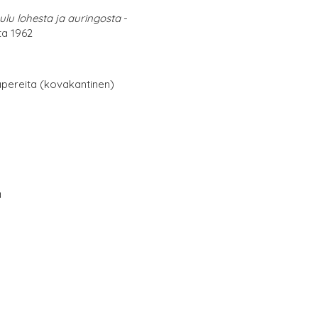
ulu lohesta ja auringosta
-
ta 1962
papereita (kovakantinen)
a