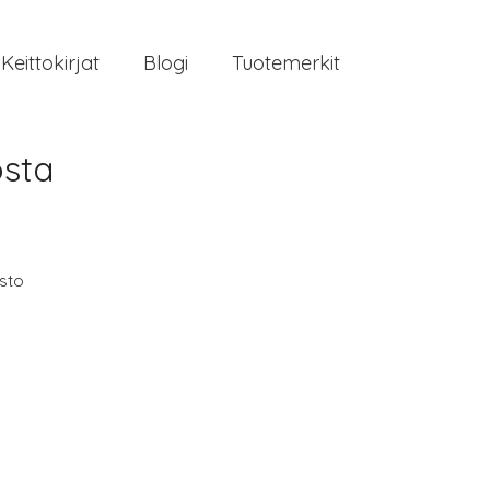
Keittokirjat
Blogi
Tuotemerkit
osta
isto