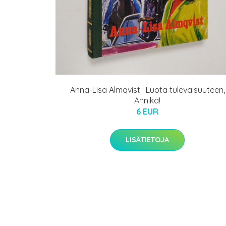
Anna-Lisa Almqvist : Luota tulevaisuuteen,
Annika!
6 EUR
LISÄTIETOJA