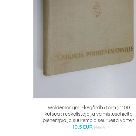
Waldemar ym. Ekegårdh (toim.) : 100
kutsua : ruokalistoja ja valmistusohjeita
pienempiä ja suurempia seurueita varten
10.5 EUR
14 EUR