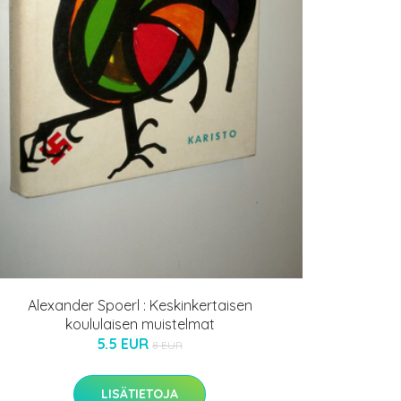
Alexander Spoerl : Keskinkertaisen
koululaisen muistelmat
5.5 EUR
8 EUR
LISÄTIETOJA