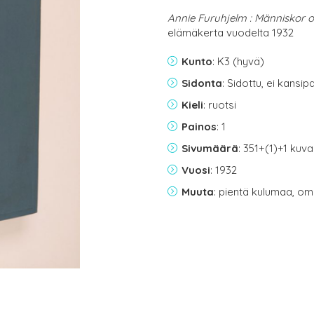
Annie Furuhjelm : Människor 
elämäkerta vuodelta 1932
Kunto
: K3 (hyvä)
Sidonta
: Sidottu, ei kansi
Kieli
: ruotsi
Painos
: 1
Sivumäärä
: 351+(1)+1 kuva
Vuosi
: 1932
Muuta
: pientä kulumaa, omi