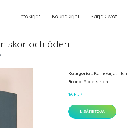
Tietokirjat
Kaunokirjat
Sarjakuvat
nniskor och öden
n
Kategoriat:
Kaunokirjat
,
Eläm
Brand:
Söderström
16 EUR
LISÄTIETOJA