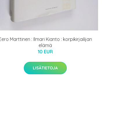
Eero Marttinen : Ilmari Kianto : korpikirjailijan
elämä
10 EUR
LISÄTIETOJA