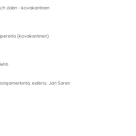
och öden
- kovakantinen
papereita (kovakantinen)
lehti
stajamerkintä, exlibris: Jarl Saren