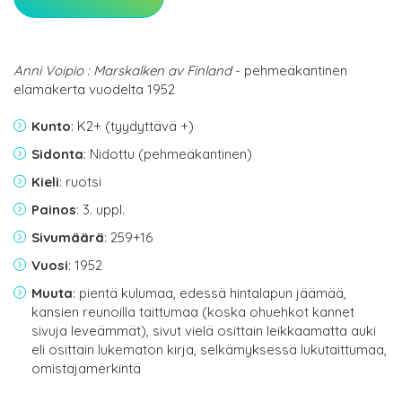
Anni Voipio : Marskalken av Finland
- pehmeäkantinen
elämäkerta vuodelta 1952
Kunto
: K2+ (tyydyttävä +)
Sidonta
: Nidottu (pehmeäkantinen)
Kieli
: ruotsi
Painos
: 3. uppl.
Sivumäärä
: 259+16
Vuosi
: 1952
Muuta
: pientä kulumaa, edessä hintalapun jäämää,
kansien reunoilla taittumaa (koska ohuehkot kannet
sivuja leveämmät), sivut vielä osittain leikkaamatta auki
eli osittain lukematon kirja, selkämyksessä lukutaittumaa,
omistajamerkintä