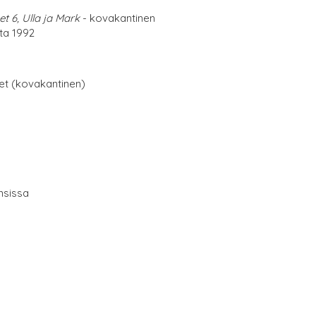
t 6, Ulla ja Mark
- kovakantinen
lta 1992
net (kovakantinen)
nsissa