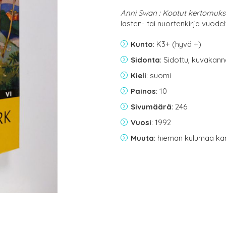
Anni Swan : Kootut kertomukse
lasten- tai nuortenkirja vuode
Kunto
: K3+ (hyvä +)
Sidonta
: Sidottu, kuvakan
Kieli
: suomi
Painos
: 10
Sivumäärä
: 246
Vuosi
: 1992
Muuta
: hieman kulumaa ka