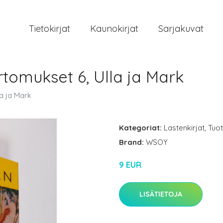
Tietokirjat
Kaunokirjat
Sarjakuvat
rtomukset 6, Ulla ja Mark
a ja Mark
Kategoriat:
Lastenkirjat
,
Tuo
Brand:
WSOY
9 EUR
LISÄTIETOJA