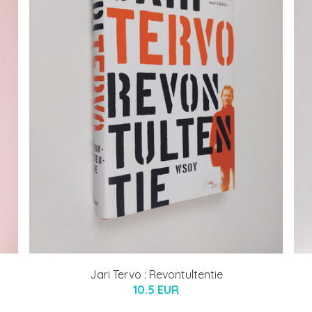
Jari Tervo : Revontultentie
10.5 EUR