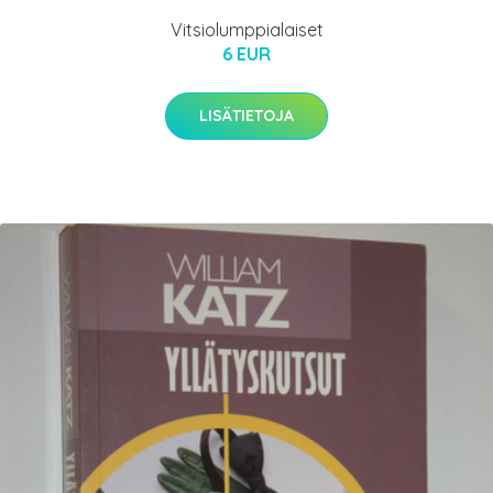
Vitsiolumppialaiset
6 EUR
LISÄTIETOJA